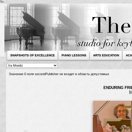
?>
SNAPSHOTS OF EXCELLENCE
PIANO LESSONS
ARTS EDUCATION
ACA
Значение 0 поля secondPublisher не входит в область допустимых
ENDURING FRI
M